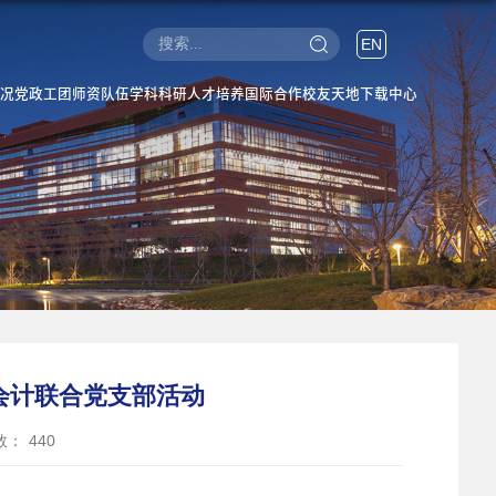
EN
况
党政工团
师资队伍
学科科研
人才培养
国际合作
校友天地
下载中心
会计联合党支部活动
数：
440