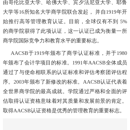
由哥伦比亚大学、哈佛大学、宾夕法尼亚大学、耶鲁
大学等
16
所知名大学商学院联合发起， 并自
1919
年开
始推行高等管理教育认证。目前，全球仅有不到
5%
的商学院获得了此项认证，这一认证已成为衡量一所
商学院国际竞争力和教育水平的重要标志。
AACSB
于
1919
年颁布了商学认证标准，并于
1980
年颁布了会计学项目的标准。
1991
年
AACSB
全体成员
通过了与使命相联系的认证标准和评估考察团评估程
序。
2003
年颁布了新修改的标准。
AACSB
认证代表着
全世界商学院的最高成就。学院通过严格和全面的评
估取得认证资格意味着对其质量和发展前景的肯定。
取得
AACSB
认证资格是优秀的管理教育的重要标志。