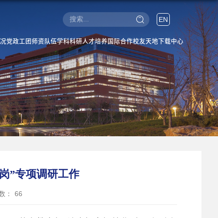
EN
况
党政工团
师资队伍
学科科研
人才培养
国际合作
校友天地
下载中心
岗”专项调研工作
数：
66