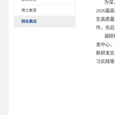
为深
博士教育
2026
生高质量
招生就业
作，先后
调研
发中心，
新研发实
习实践等