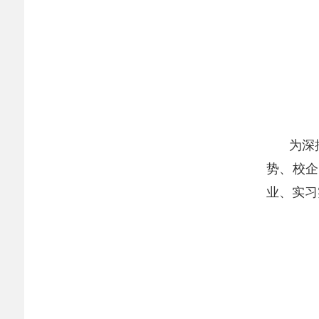
为深
势、校企
业、实习