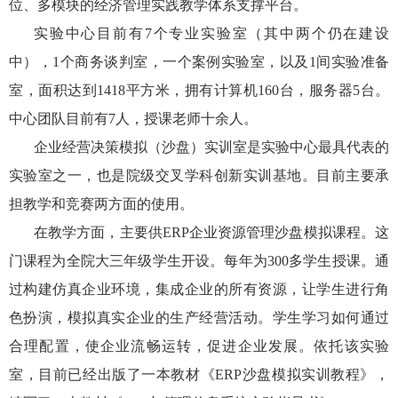
位、多模块的经济管理实践教学体系支撑平台。
实验中心目前有
7
个专业实验室（其中两个仍在建设
中），
1
个商务谈判室，一个案例实验室，以及
1
间实验准备
室，面积达到
1418
平方米，拥有计算机
160
台，服务器
5
台。
中心团队目前有
7
人，授课老师十余人。
企业经营决策模拟（沙盘）实训室是实验中心最具代表的
实验室之一，也是院级交叉学科创新实训基地。目前主要承
担教学和竞赛两方面的使用。
在教学方面，主要供
ERP
企业资源管理沙盘模拟课程。这
门课程为全院大三年级学生开设。每年为
300
多学生授课。通
过构建仿真企业环境，集成企业的所有资源，让学生进行角
色扮演，模拟真实企业的生产经营活动。学生学习如何通过
合理配置，使企业流畅运转，促进企业发展。依托该实验
室，目前已经出版了一本教材《
ERP
沙盘模拟实训教程》，