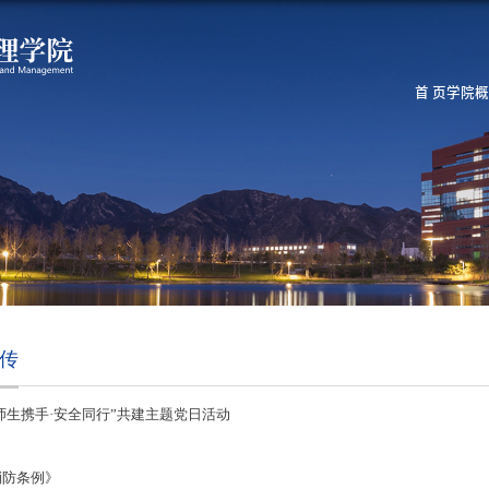
首 页
学院概
传
师生携手·安全同行”共建主题党日活动
识
消防条例》